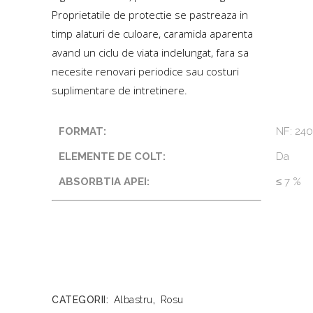
Proprietatile de protectie se pastreaza in
timp alaturi de culoare, caramida aparenta
avand un ciclu de viata indelungat, fara sa
necesite renovari periodice sau costuri
suplimentare de intretinere.
FORMAT:
NF: 240
ELEMENTE DE COLT:
Da
ABSORBTIA APEI:
≤ 7 %
CATEGORII:
Albastru
,
Rosu