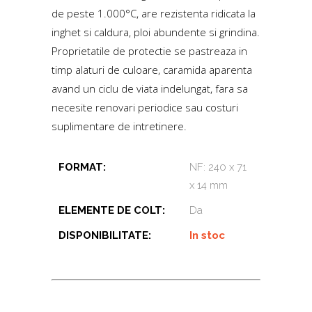
de peste 1.000°C, are rezistenta ridicata la
inghet si caldura, ploi abundente si grindina.
Proprietatile de protectie se pastreaza in
timp alaturi de culoare, caramida aparenta
avand un ciclu de viata indelungat, fara sa
necesite renovari periodice sau costuri
suplimentare de intretinere.
FORMAT:
NF: 240 x 71
x 14 mm
ELEMENTE DE COLT:
Da
DISPONIBILITATE:
In stoc