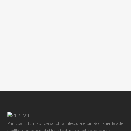
DETALII
DETALII
Principalul furnizor de solutii arhitecturale din Romania: fatade
ventilate, acoperisuri si invelitori, pavimente si pardoseli,