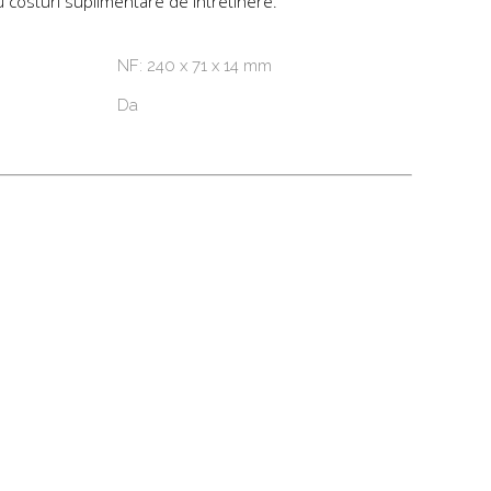
 costuri suplimentare de intretinere.
NF: 240 x 71 x 14 mm
Da